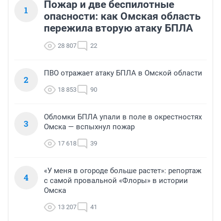
Пожар и две беспилотные
1
опасности: как Омская область
пережила вторую атаку БПЛА
28 807
22
ПВО отражает атаку БПЛА в Омской области
2
18 853
90
Обломки БПЛА упали в поле в окрестностях
3
Омска — вспыхнул пожар
17 618
39
«У меня в огороде больше растет»: репортаж
4
с самой провальной «Флоры» в истории
Омска
13 207
41