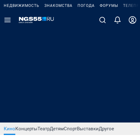
НЕДВИЖИМОСТЬ
ЗНАКОМСТВА
ПОГОДА
ФОРУМЫ
ТЕЛЕПР
Кино
Концерты
Театр
Детям
Спорт
Выставки
Другое