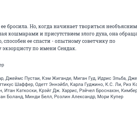
 ее бросила. Но, когда начинает твориться необъяснимо
ая кошмарами и присутствием злого духа, она обраща
 способен ее спасти - опытному советчику по 
 экзорцисту по имени Сендак.
ер
, Джеймс Пустаи, Кэм Жиганде, Миган Гуд, Идрис Эльба, Дж
ттикус Шаффер, Одетт Эннэйбл, Карла Гуджино, К.С. Ли, Риз К
, Итан Каткоски, Крэйг Дж. Харрис, Рэйчел Броснахэн, Кимбе
ан Боланд, Минди Белл, Розлин Александр, Мори Купер