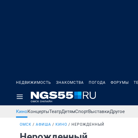
НЕДВИЖИМОСТЬ
ЗНАКОМСТВА
ПОГОДА
ФОРУМЫ
Т
Кино
Концерты
Театр
Детям
Спорт
Выставки
Другое
ОМСК
АФИША
КИНО
НЕРОЖДЕННЫЙ
Нерожденный