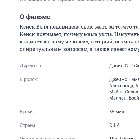
О фильме
Кейси Белл ненавидела свою мать за то, что та
Кейси понимает, почему мама ушла. Измученн
к единственному человеку, который, возможно,
спиритуальным вопросам, а также известному
Директор:
Дэвид С. Гой
В ролях:
Джеймс Римар
Александр, А
Майкл Сэссон
Меллен, Брай
Время:
88 мин.
Страна:
США