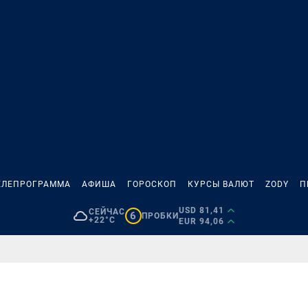
ЕЛЕПРОГРАММА
АФИША
ГОРОСКОП
КУРСЫ ВАЛЮТ
ZODY
П
USD 81,41
СЕЙЧАС
6
ПРОБКИ
+22°C
EUR 94,06