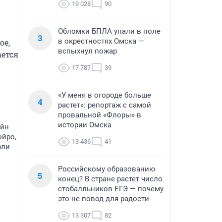
19 028
90
Обломки БПЛА упали в поле
3
в окрестностях Омска —
е, 
вспыхнул пожар
ется 
17 787
39
«У меня в огороде больше
4
растет»: репортаж с самой
провальной «Флоры» в
истории Омска
ейн
ойро,
13 436
41
рли
Российскому образованию
5
конец? В стране растет число
стобалльников ЕГЭ — почему
это не повод для радости
13 307
82