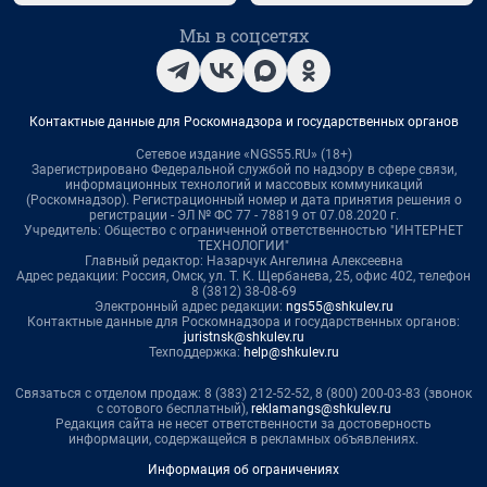
Мы в соцсетях
Контактные данные для Роскомнадзора и государственных органов
Сетевое издание «NGS55.RU» (18+)
Зарегистрировано Федеральной службой по надзору в сфере связи,
информационных технологий и массовых коммуникаций
(Роскомнадзор). Регистрационный номер и дата принятия решения о
регистрации - ЭЛ № ФС 77 - 78819 от 07.08.2020 г.
Учредитель: Общество с ограниченной ответственностью "ИНТЕРНЕТ
ТЕХНОЛОГИИ"
Главный редактор: Назарчук Ангелина Алексеевна
Адрес редакции: Россия, Омск, ул. Т. К. Щербанева, 25, офис 402, телефон
8 (3812) 38-08-69
Электронный адрес редакции:
ngs55@shkulev.ru
Контактные данные для Роскомнадзора и государственных органов:
juristnsk@shkulev.ru
Техподдержка:
help@shkulev.ru
Связаться с отделом продаж: 8 (383) 212-52-52, 8 (800) 200-03-83 (звонок
с сотового бесплатный),
reklamangs@shkulev.ru
Редакция сайта не несет ответственности за достоверность
информации, содержащейся в рекламных объявлениях.
Информация об ограничениях