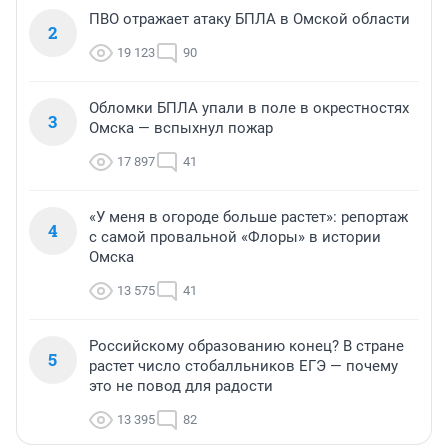
ПВО отражает атаку БПЛА в Омской области
2
19 123
90
Обломки БПЛА упали в поле в окрестностях
3
Омска — вспыхнул пожар
17 897
41
«У меня в огороде больше растет»: репортаж
4
с самой провальной «Флоры» в истории
Омска
13 575
41
Российскому образованию конец? В стране
5
растет число стобалльников ЕГЭ — почему
это не повод для радости
13 395
82