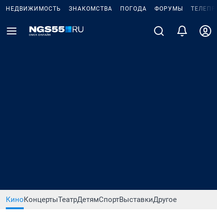
НЕДВИЖИМОСТЬ
ЗНАКОМСТВА
ПОГОДА
ФОРУМЫ
ТЕЛЕПР
Кино
Концерты
Театр
Детям
Спорт
Выставки
Другое