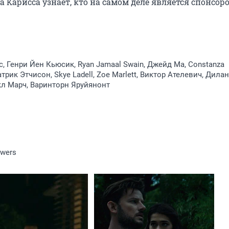
Карисса узнаёт, кто на самом деле является спонсоро
, Генри Йен Кьюсик, Ryan Jamaal Swain, Джейд Ма, Constanza
атрик Этчисон, Skye Ladell, Zoe Marlett, Виктор Ателевич, Дилан
л Марч, Варинторн Яруйянонт
owers