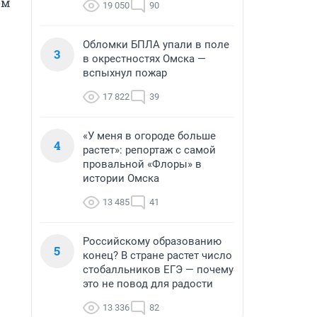
м 
19 050
90
Обломки БПЛА упали в поле
3
в окрестностях Омска —
вспыхнул пожар
17 822
39
«У меня в огороде больше
4
растет»: репортаж с самой
провальной «Флоры» в
истории Омска
13 485
41
Российскому образованию
5
конец? В стране растет число
стобалльников ЕГЭ — почему
это не повод для радости
13 336
82