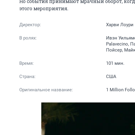
Но события принимают мрачный оборот, когда 
этого мероприятия.
Директор:
Харви Лоури
В ролях:
Ивэн Уильямс
Palavecino, П
Пойсер, Майк
Время:
101 мин.
Страна:
США
Оригинальное название:
1 Million Foll