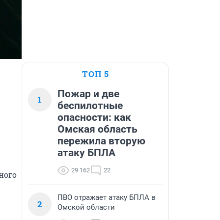
ТОП 5
Пожар и две
1
беспилотные
опасности: как
Омская область
пережила вторую
атаку БПЛА
29 162
22
ого 
ПВО отражает атаку БПЛА в
2
Омской области