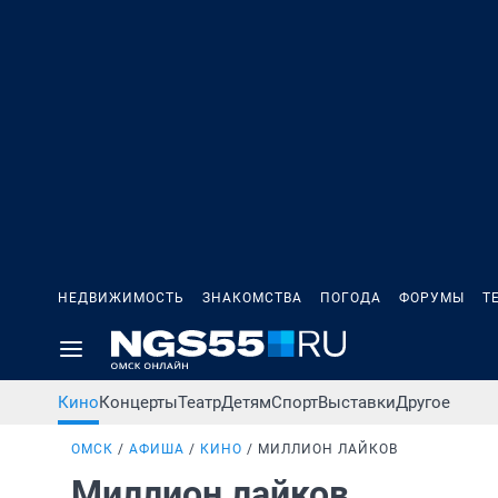
НЕДВИЖИМОСТЬ
ЗНАКОМСТВА
ПОГОДА
ФОРУМЫ
Т
Кино
Концерты
Театр
Детям
Спорт
Выставки
Другое
ОМСК
АФИША
КИНО
МИЛЛИОН ЛАЙКОВ
Миллион лайков