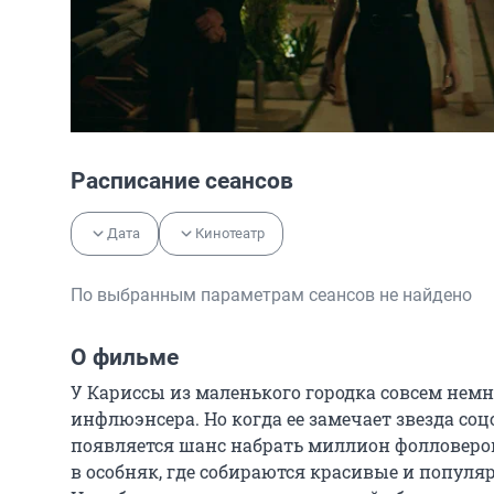
Расписание сеансов
Дата
Кинотеатр
По выбранным параметрам сеансов не найдено
О фильме
У Кариссы из маленького городка совсем немн
инфлюэнсера. Но когда ее замечает звезда соц
появляется шанс набрать миллион фолловеров
в особняк, где собираются красивые и популяр