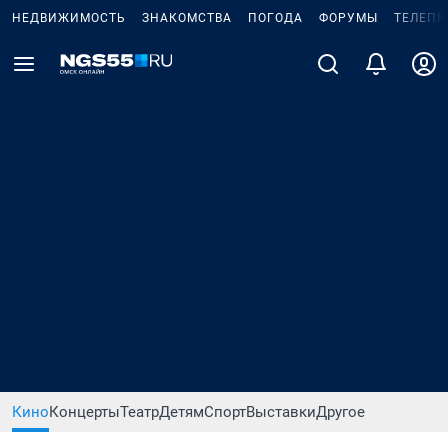
НЕДВИЖИМОСТЬ
ЗНАКОМСТВА
ПОГОДА
ФОРУМЫ
ТЕЛЕПР
Кино
Концерты
Театр
Детям
Спорт
Выставки
Другое