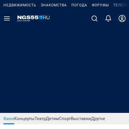
НЕДВИЖИМОСТЬ
ЗНАКОМСТВА
ПОГОДА
ФОРУМЫ
ТЕЛЕПР
Кино
Концерты
Театр
Детям
Спорт
Выставки
Другое