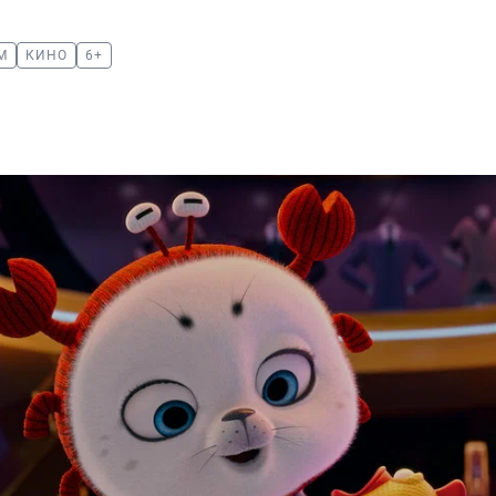
М
КИНО
6+