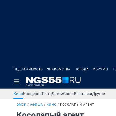
НЕДВИЖИМОСТЬ
ЗНАКОМСТВА
ПОГОДА
ФОРУМЫ
Т
Кино
Концерты
Театр
Детям
Спорт
Выставки
Другое
ОМСК
АФИША
КИНО
КОСОЛАПЫЙ АГЕНТ
Косолапый агент