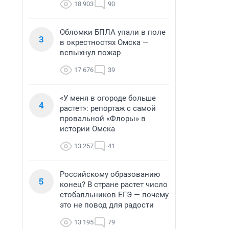
18 903
90
Обломки БПЛА упали в поле
3
в окрестностях Омска —
вспыхнул пожар
17 676
39
«У меня в огороде больше
4
растет»: репортаж с самой
провальной «Флоры» в
истории Омска
13 257
41
Российскому образованию
5
конец? В стране растет число
стобалльников ЕГЭ — почему
это не повод для радости
13 195
79