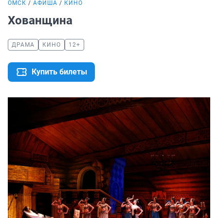
ОМСК
АФИША
КИНО
Хованщина
ДРАМА
КИНО
12+
Купить билеты