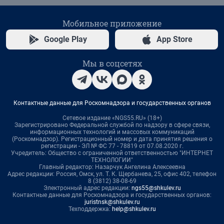
Мобильное приложение
Google Play
App Store
Мы в соцсетях
Контактные данные для Роскомнадзора и государственных органов
Сетевое издание «NGS55.RU» (18+)
Зарегистрировано Федеральной службой по надзору в сфере связи,
информационных технологий и массовых коммуникаций
(Роскомнадзор). Регистрационный номер и дата принятия решения о
регистрации - ЭЛ № ФС 77 - 78819 от 07.08.2020 г.
Учредитель: Общество с ограниченной ответственностью "ИНТЕРНЕТ
ТЕХНОЛОГИИ"
Главный редактор: Назарчук Ангелина Алексеевна
Адрес редакции: Россия, Омск, ул. Т. К. Щербанева, 25, офис 402, телефон
8 (3812) 38-08-69
Электронный адрес редакции:
ngs55@shkulev.ru
Контактные данные для Роскомнадзора и государственных органов:
juristnsk@shkulev.ru
Техподдержка:
help@shkulev.ru