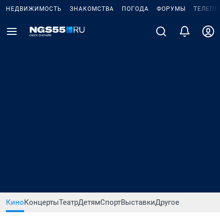
НЕДВИЖИМОСТЬ
ЗНАКОМСТВА
ПОГОДА
ФОРУМЫ
ТЕЛЕПР
Кино
Концерты
Театр
Детям
Спорт
Выставки
Другое