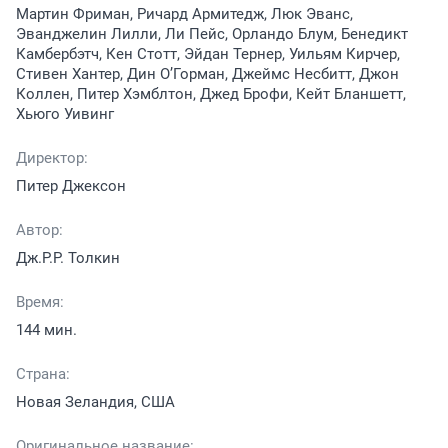
Мартин Фриман, Ричард Армитедж, Люк Эванс,
Эванджелин Лилли, Ли Пейс, Орландо Блум, Бенедикт
Камбербэтч, Кен Стотт, Эйдан Тернер, Уильям Кирчер,
Стивен Хантер, Дин О’Горман, Джеймс Несбитт, Джон
Коллен, Питер Хэмблтон, Джед Брофи, Кейт Бланшетт,
Хьюго Уивинг
Директор:
Питер Джексон
Автор:
Дж.Р.Р. Толкин
Время:
144 мин.
Страна:
Новая Зеландия, США
Оригинальное название: