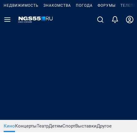
НЕДВИЖИМОСТЬ
ЗНАКОМСТВА
ПОГОДА
ФОРУМЫ
ТЕЛЕПР
Кино
Концерты
Театр
Детям
Спорт
Выставки
Другое