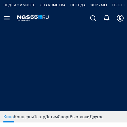
НЕДВИЖИМОСТЬ
ЗНАКОМСТВА
ПОГОДА
ФОРУМЫ
ТЕЛЕПР
Кино
Концерты
Театр
Детям
Спорт
Выставки
Другое