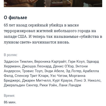
О фильме
65 лет назад серийный убийца в маске 
терроризировал жителей небольшого города на 
западе США. И теперь так называемые «убийства в 
лунном свете» начинаются вновь.
В ролях:
Эддисон Тимлин, Вероника Картрайт, Гэри Коул, Эдвард
Херрманн, Джошуа Леонард, Денис О’Хэр, Энтони
Андерсон, Трэвис Тоуп, Энди Абеле, Эд Лотер, Арабелла
Филд, Спенсер Трит Кларк, Уэс Чэтэм, Морганна
Бриджерс, Джарен Митчелл, Курт Краузе, Лэнс Э. Николс,
Джеральдин Сингер, Рики Уэйн, Лани Ландри
Время:
86 мин.