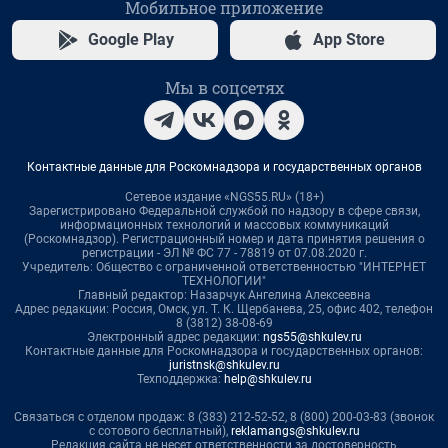
Мобильное приложение
Google Play
App Store
Мы в соцсетях
Контактные данные для Роскомнадзора и государственных органов
Сетевое издание «NGS55.RU» (18+)
Зарегистрировано Федеральной службой по надзору в сфере связи,
информационных технологий и массовых коммуникаций
(Роскомнадзор). Регистрационный номер и дата принятия решения о
регистрации - ЭЛ № ФС 77 - 78819 от 07.08.2020 г.
Учредитель: Общество с ограниченной ответственностью "ИНТЕРНЕТ
ТЕХНОЛОГИИ"
Главный редактор: Назарчук Ангелина Алексеевна
Адрес редакции: Россия, Омск, ул. Т. К. Щербанева, 25, офис 402, телефон
8 (3812) 38-08-69
Электронный адрес редакции:
ngs55@shkulev.ru
Контактные данные для Роскомнадзора и государственных органов:
juristnsk@shkulev.ru
Техподдержка:
help@shkulev.ru
Связаться с отделом продаж: 8 (383) 212-52-52, 8 (800) 200-03-83 (звонок
с сотового бесплатный),
reklamangs@shkulev.ru
Редакция сайта не несет ответственности за достоверность