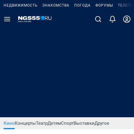
НЕДВИЖИМОСТЬ
ЗНАКОМСТВА
ПОГОДА
ФОРУМЫ
ТЕЛЕПР
Кино
Концерты
Театр
Детям
Спорт
Выставки
Другое