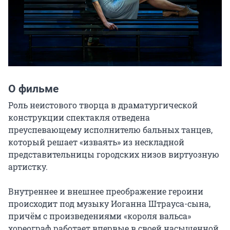
О фильме
Роль неистового творца в драматургической 
конструкции спектакля отведена 
преуспевающему исполнителю бальных танцев, 
который решает «изваять» из нескладной 
представительницы городских низов виртуозную 
артистку.

Внутреннее и внешнее преображение героини 
происходит под музыку Иоганна Штрауса-сына, 
причём с произведениями «короля вальса» 
хореограф работает впервые в своей насыщенной 