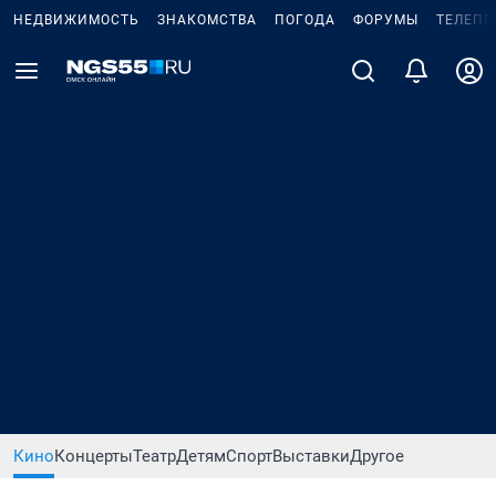
НЕДВИЖИМОСТЬ
ЗНАКОМСТВА
ПОГОДА
ФОРУМЫ
ТЕЛЕПР
Кино
Концерты
Театр
Детям
Спорт
Выставки
Другое