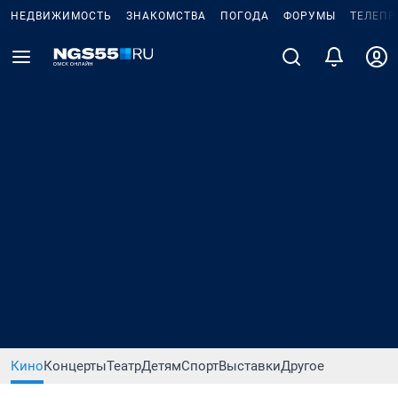
НЕДВИЖИМОСТЬ
ЗНАКОМСТВА
ПОГОДА
ФОРУМЫ
ТЕЛЕПР
Кино
Концерты
Театр
Детям
Спорт
Выставки
Другое