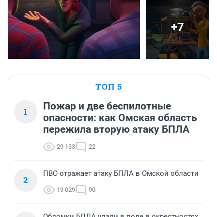
+7
ТОП 5
Пожар и две беспилотные
1
опасности: как Омская область
пережила вторую атаку БПЛА
29 133
22
ПВО отражает атаку БПЛА в Омской области
2
19 029
90
Обломки БПЛА упали в поле в окрестностях