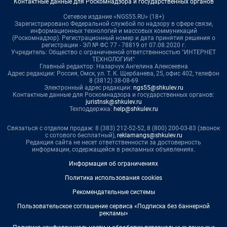
Контактные данные для Роскомнадзора и государственных органов
Сетевое издание «NGS55.RU» (18+)
Зарегистрировано Федеральной службой по надзору в сфере связи,
информационных технологий и массовых коммуникаций
(Роскомнадзор). Регистрационный номер и дата принятия решения о
регистрации - ЭЛ № ФС 77 - 78819 от 07.08.2020 г.
Учредитель: Общество с ограниченной ответственностью "ИНТЕРНЕТ
ТЕХНОЛОГИИ"
Главный редактор: Назарчук Ангелина Алексеевна
Адрес редакции: Россия, Омск, ул. Т. К. Щербанева, 25, офис 402, телефон
8 (3812) 38-08-69
Электронный адрес редакции:
ngs55@shkulev.ru
Контактные данные для Роскомнадзора и государственных органов:
juristnsk@shkulev.ru
Техподдержка:
help@shkulev.ru
Связаться с отделом продаж: 8 (383) 212-52-52, 8 (800) 200-03-83 (звонок
с сотового бесплатный),
reklamangs@shkulev.ru
Редакция сайта не несет ответственности за достоверность
информации, содержащейся в рекламных объявлениях.
Информация об ограничениях
Политика использования cookies
Рекомендательные системы
Пользовательское соглашение сервиса «Подписка без баннерной
рекламы»