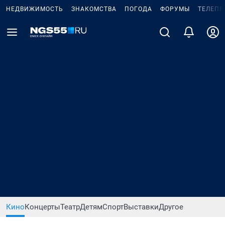
НЕДВИЖИМОСТЬ
ЗНАКОМСТВА
ПОГОДА
ФОРУМЫ
ТЕЛЕПР
Кино
Концерты
Театр
Детям
Спорт
Выставки
Другое