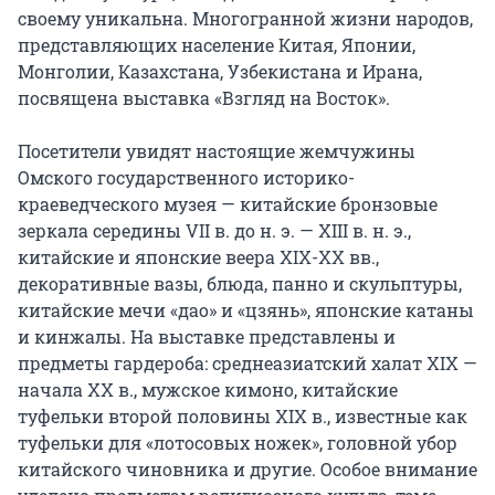
своему уникальна. Многогранной жизни народов, 
представляющих население Китая, Японии, 
Монголии, Казахстана, Узбекистана и Ирана, 
посвящена выставка «Взгляд на Восток».

Посетители увидят настоящие жемчужины 
Омского государственного историко-
краеведческого музея — китайские бронзовые 
зеркала середины VII в. до н. э. — XIII в. н. э., 
китайские и японские веера XIX-XX вв., 
декоративные вазы, блюда, панно и скульптуры, 
китайские мечи «дао» и «цзянь», японские катаны 
и кинжалы. На выставке представлены и 
предметы гардероба: среднеазиатский халат XIX — 
начала XX в., мужское кимоно, китайские 
туфельки второй половины XIX в., известные как 
туфельки для «лотосовых ножек», головной убор 
китайского чиновника и другие. Особое внимание 