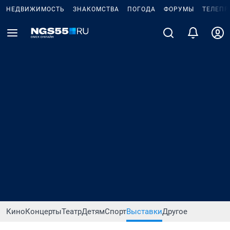
НЕДВИЖИМОСТЬ
ЗНАКОМСТВА
ПОГОДА
ФОРУМЫ
ТЕЛЕПР
Кино
Концерты
Театр
Детям
Спорт
Выставки
Другое