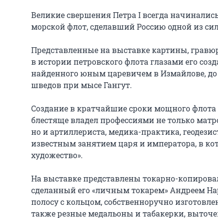
Великие свершения Петра I всегда начинались
морской флот, сделавший Россию одной из си
Представленные на выставке картины, гравюр
в истории петровского флота глазами его созд
найденного юным царевичем в Измайлове, до 
шведов при мысе Гангут.

Создание в кратчайшие сроки мощного флота б
блестяще владел профессиями не только матро
но и артиллериста, медика-практика, геодезис
известным занятием царя и императора, в кот
художество».

На выставке представлены токарно-копирова
сделанный его «личным токарем» Андреем Нар
полосу с кольцом, собственноручно изготовлен
также резные медальоны и табакерки, выточен