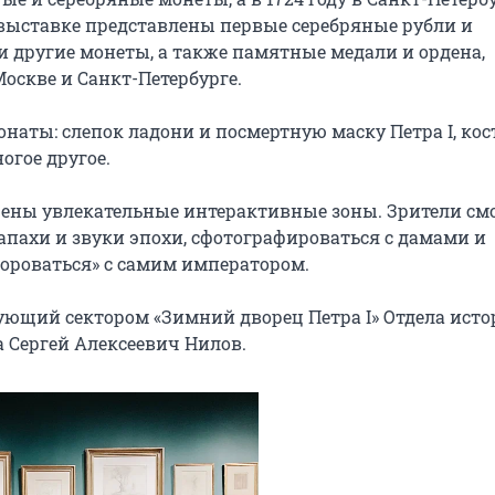
выставке представлены первые серебряные рубли и 
и другие монеты, а также памятные медали и ордена, 
оскве и Санкт-Петербурге.

наты: слепок ладони и посмертную маску Петра I, кос
гое другое.

рены увлекательные интерактивные зоны. Зрители смо
запахи и звуки эпохи, сфотографироваться с дамами и 
ороваться» с самим императором.

дующий сектором «Зимний дворец Петра I» Отдела исто
 Сергей Алексеевич Нилов.