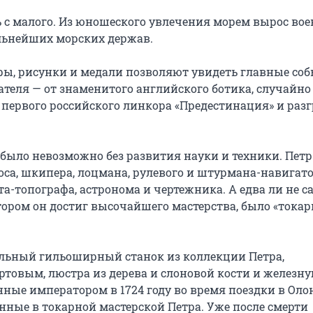
 с малого. Из юношеского увлечения морем вырос вое
льнейших морских держав.

ы, рисунки и медали позволяют увидеть главные соб
ателя — от знаменитого английского ботика, случайно 
первого российского линкора «Предестинация» и разг
ыло невозможно без развития науки и техники. Петр I
са, шкипера, лоцмана, рулевого и штурмана-навигатор
та-топографа, астронома и чертежника. А едва ли не с
ором он достиг высочайшего мастерства, было «токарн
льный гильоширный станок из коллекции Петра, 
товым, люстра из дерева и слоновой кости и железну
ные императором в 1724 году во время поездки в Олоне
ные в токарной мастерской Петра. Уже после смерти 