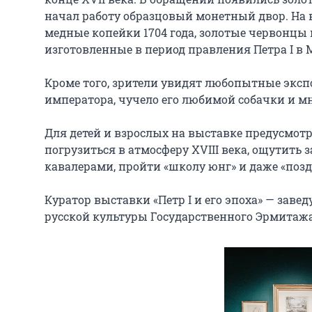
начал работу образцовый монетный двор. На 
медные копейки 1704 года, золотые червонцы 
изготовленные в период правления Петра I в М
Кроме того, зрители увидят любопытные экспо
императора, чучело его любимой собачки и мно
Для детей и взрослых на выставке предусмот
погрузиться в атмосферу XVIII века, ощутить 
кавалерами, пройти «школу юнг» и даже «позд
Куратор выставки «Петр I и его эпоха» — заве
русской культуры Государственного Эрмитажа