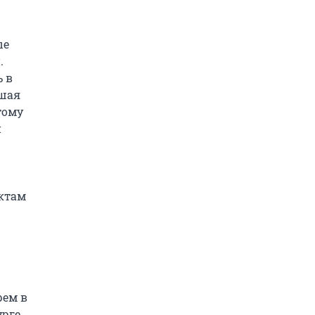
е 
 
 в 
шая 
ому 
 
ктам 
ем в 
рге 