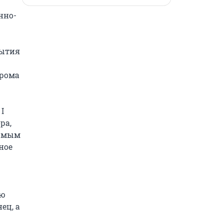
нно-
ытия 
рома 
 
а, 
амым 
ое 
ю 
ц, а 