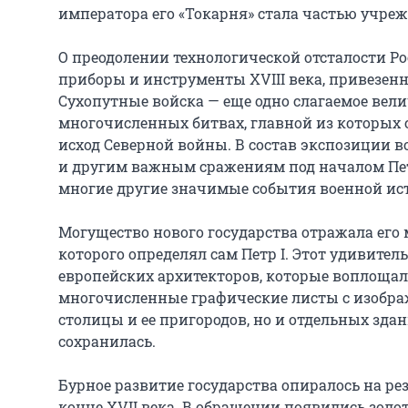
императора его «Токарня» стала частью учреж
О преодолении технологической отсталости Ро
приборы и инструменты XVIII века, привезенн
Сухопутные войска — еще одно слагаемое вели
многочисленных битвах, главной из которых 
исход Северной войны. В состав экспозиции 
и другим важным сражениям под началом Петра
многие другие значимые события военной ист
Могущество нового государства отражала его 
которого определял сам Петр I. Этот удивите
европейских архитекторов, которые воплощали
многочисленные графические листы с изображ
столицы и ее пригородов, но и отдельных здани
сохранилась.

Бурное развитие государства опиралось на р
конце XVII века. В обращении появились золоты