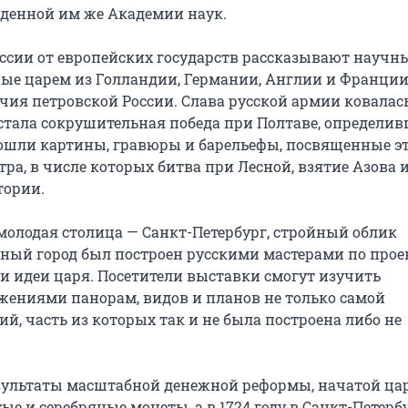
денной им же Академии наук.

ссии от европейских государств рассказывают научны
ые царем из Голландии, Германии, Англии и Франции.
чия петровской России. Слава русской армии ковалась
стала сокрушительная победа при Полтаве, определив
вошли картины, гравюры и барельефы, посвященные эт
, в числе которых битва при Лесной, взятие Азова и
ории.

молодая столица — Санкт-Петербург, стройный облик 
льный город был построен русскими мастерами по прое
 идеи царя. Посетители выставки смогут изучить 
ениями панорам, видов и планов не только самой 
й, часть из которых так и не была построена либо не 
езультаты масштабной денежной реформы, начатой цар
е и серебряные монеты, а в 1724 году в Санкт-Петербу