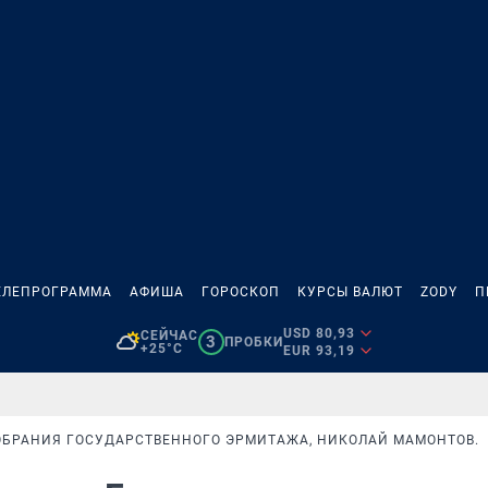
ЕЛЕПРОГРАММА
АФИША
ГОРОСКОП
КУРСЫ ВАЛЮТ
ZODY
П
USD 80,93
СЕЙЧАС
3
ПРОБКИ
+25°C
EUR 93,19
 СОБРАНИЯ ГОСУДАРСТВЕННОГО ЭРМИТАЖА, НИКОЛАЙ МАМОНТОВ.