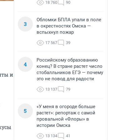
18 760
90
Обломки БПЛА упали в поле
3
в окрестностях Омска —
вспыхнул пожар
17 567
39
Российскому образованию
4
конец? В стране растет число
стобалльников ЕГЭ — почему
ты и 
это не повод для радости
13 137
79
 
«У меня в огороде больше
5
растет»: репортаж с самой
провальной «Флоры» в
истории Омска
кусы 
13 134
41