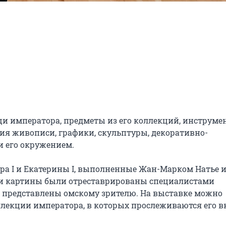
и императора, предметы из его коллекций, инструмен
ния живописи, графики, скульптуры, декоративно-
и его окружением.

а I и Екатерины I, выполненные Жан-Марком Натье и
эти картины были отреставрированы специалистами 
 представлены омскому зрителю. На выставке можно 
ллекции императора, в которых прослеживаются его в